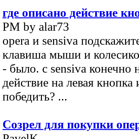
где описано действие кн
PM by alar73
opera и sensiva подскажит
клавиша мыши и колесико
- было. с sensiva конечно 
действие на левая кнопка 
победить? ...
Созрел для покупки опе
PavelK