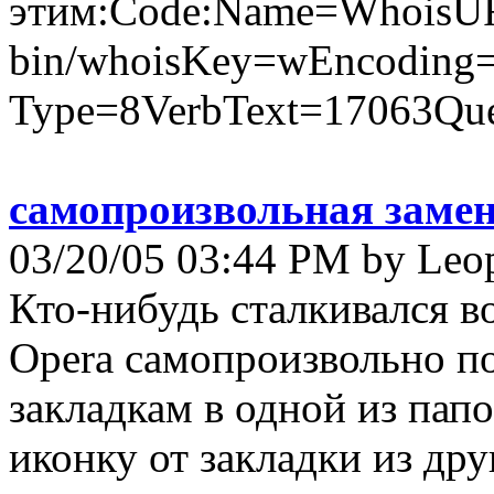
этим:Code:Name=WhoisURL=
bin/whoisKey=wEncoding=u
Type=8VerbText=17063Que
самопроизвольная замен
03/20/05 03:44 PM by Leo
Кто-нибудь сталкивался в
Opera самопроизвольно п
закладкам в одной из папо
иконку от закладки из др