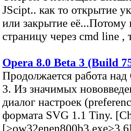
JScipt.. как то открытие 
или закрытие её...Потому 
страницу через cmd line , т
Opera 8.0 Beta 3 (Build 7
Продолжается работа над 
3. Из значимых нововведе
диалог настроек (preferen
формата SVG 1.1 Tiny. [C
[>ow32enen800b3.exe>3.