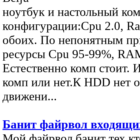
ноутбук и настольный ко
конфигурации:Cpu 2.0, Ra
обоих. По непонятным пр
ресурсы Cpu 95-99%, RAM
Естественно комп стоит. 
комп или нет.К HDD нет о
движени...
Банит файрвол входящи
Мой файрвол банит тех кт