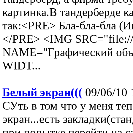
картинка.В тандерберде к
так:<PRE> Бла-бла-бла (И
</PRE> <IMG SRC="file://
NAME="Графический об
WIDT...
Белый экран(((
09/06/10 
СУть в том что у меня те
экран...есть закладки(ст
при попытке перейти на с