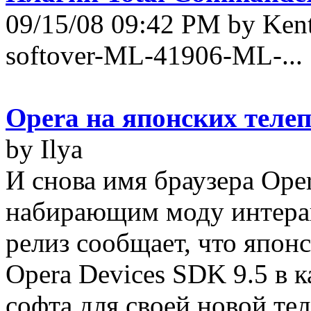
09/15/08 09:42 PM by Ken
softover-ML-41906-ML-...
Opera на японских теле
by Ilya
И снова имя браузера Oper
набирающим моду интера
релиз сообщает, что япо
Opera Devices SDK 9.5 в к
софта для своей новой т