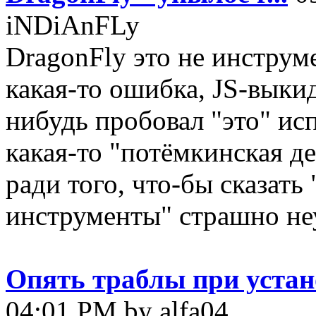
iNDiAnFLy
DragonFly это не инструме
какая-то ошибка, JS-выки
нибудь пробовал "это" ис
какая-то "потёмкинская де
ради того, что-бы сказать 
инструменты" страшно неу
Опять траблы при устан
04:01 PM by alfa04