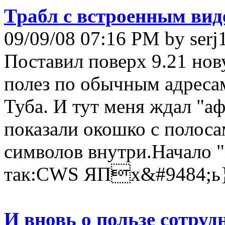
Трабл с встроенным вид
09/09/08 07:16 PM by serj
Поставил поверх 9.21 нов
полез по обычным адреса
Туба. И тут меня ждал "аф
показали окошко с полоса
символов внутри.Начало 
так:CWS ЯПx&#9484;ь}
И вновь о пользе сотруд