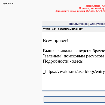
myoperam
ВНИМАНИЕ! О
Помните, что все б
Загружайте новые версии ТОЛЬКО С ОФ
Предыдущее
|
Следующ
Vivaldi 1.9 - озеленяем планету
Всем привет!
Вышла финальная версия браузер
"зелёным" поисковым ресурсом 
Подробности - здесь:
_https://vivaldi.net/userblogs/entr