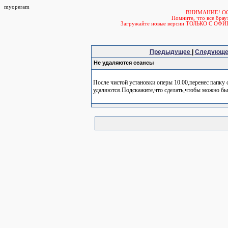
myoperam
ВНИМАНИЕ! О
Помните, что все б
Загружайте новые версии ТОЛЬКО С ОФ
Предыдущее
|
Следующ
Не удаляются сеансы
После чистой установки оперы 10.00,перенес папку 
удаляются.Подскажите,что сделать,чтобы можно был