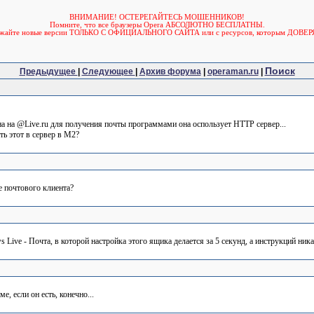
ВНИМАНИЕ! ОСТЕРЕГАЙТЕСЬ МОШЕННИКОВ!
Помните, что все браузеры Opera АБСОЛЮТНО БЕСПЛАТНЫ.
ужайте новые версии ТОЛЬКО С ОФИЦИАЛЬНОГО САЙТА или с ресурсов, которым ДОВЕР
Поиск
Предыдущее
|
Следующее
|
Архив форума
|
operaman.ru
|
на на @Live.ru для получения почты программами она оспользует HTTP сервер...
ть этот в сервер в М2?
ке почтового клиента?
 Live - Почта, в которой настройка этого ящика делается за 5 секунд, а инструкций ника
, если он есть, конечно...