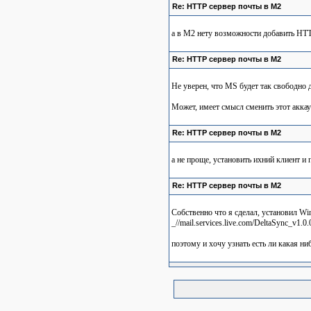
Re: HTTP сервер почты в М2
а в М2 нету возможности добавить НТТ
Re: HTTP сервер почты в М2
Не уверен, что MS будет так свободно д
Может, имеет смысл сменить этот аккау
Re: HTTP сервер почты в М2
а не проще, установить ихний клиент и
Re: HTTP сервер почты в М2
Собственно что я сделал, установил Wi
_//mail.services.live.com/DeltaSync_v1.0.
поэтому и хочу узнать есть ли какая ни