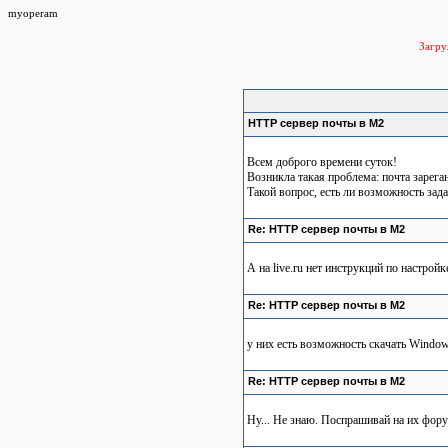
myoperam
Загр
HTTP сервер почты в М2
Всем доброго времени суток!
Возникла такая проблема: почта зарега
Такой вопрос, есть ли возможность зада
Re: HTTP сервер почты в М2
А на live.ru нет инструкций по настрой
Re: HTTP сервер почты в М2
у них есть возможность скачать Windows
Re: HTTP сервер почты в М2
Ну... Не знаю. Поспрашивай на их форуме