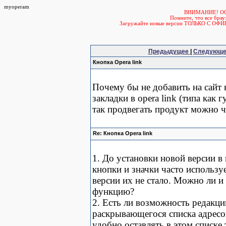
myoperam
ВНИМАНИЕ! О
Помните, что все б
Загружайте новые версии ТОЛЬКО С ОФ
Предыдущее
|
Следующ
Кнопка Opera link
Почему бы не добавить на сайт
закладки в opera link (типа как
так продвегать продукт можно 
Re: Кнопка Opera link
1. До установки новой версии в
кнопки и значки часто использу
версии их не стало. Можно ли и
функцию?
2. Есть ли возможность редакци
раскрывающегося списка адресо
удобно оставлять в этом списке