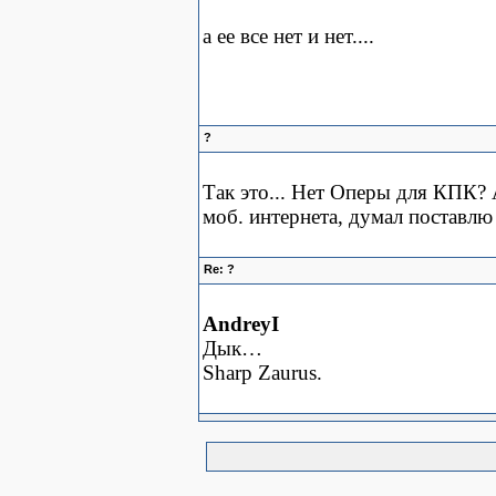
а ее все нет и нет....
?
Так это... Нет Оперы для КПК? 
моб. интернета, думал поставл
Re: ?
AndreyI
Дык…
Sharp Zaurus.