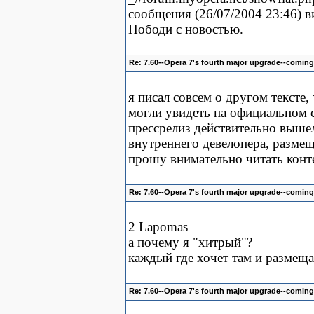
сообщения (26/07/2004 23:46) 
Нободи с новостью.
Re: 7.60--Opera 7's fourth major upgrade--comin
я писал совсем о другом тексте,
могли увидеть на официальном 
прессрелиз действительно вышел
внутреннего девелопера, размещ
прошу внимательно читать конт
Re: 7.60--Opera 7's fourth major upgrade--comin
2 Lapomas
а почему я "хитрый"?
каждый где хочет там и размеща
Re: 7.60--Opera 7's fourth major upgrade--comin