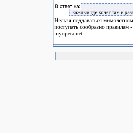
В ответ на:
каждый где хочет там и ра
Нельзя поддаваться мимолётном
поступать сообразно правилам -
myopera.net.