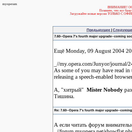
myoperam
ВНИМАНИЕ! О
Помните, что все б
Загружайте новые версии ТОЛЬКО С ОФ
Предыдущее
|
Следующ
7.60--Opera 7's fourth major upgrade--coming so
Ещё Monday, 09 August 2004 20
_//my.opera.com/Junyor/journal/2
As some of you may have read in th
releasing a speech-enabled browser
А, "хитрый"
Mister Nobody
раз
Тишина.
Re: 7.60--Opera 7's fourth major upgrade--comin
А если читать форум вниматель
_//forum.myopera.net/showflat.