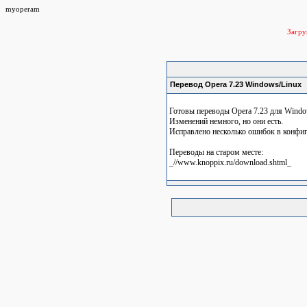
myoperam
Загр
Перевод Opera 7.23 Windows/Linux
Готовы переводы Opera 7.23 для Windo
Изменений немного, но они есть.
Исправлено несколько ошибок в конфиг
Переводы на старом месте:
_//www.knoppix.ru/download.shtml_