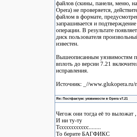
файлов (скины, панели, меню, н
Opera) не проверяется, действи
файлом в формате, предусмотре
запрашивается и подтверждение
операции. В результате появляе
диск пользователя произвольный
известен.
Вышеописанным уязвимостям по
вплоть до версии 7.21 включит
исправления.
Источник: _//www.glukopera.ru/
Re: Постфактум: уязвимости в Opera v7.21
Чегож они тогда её то выложат , 
И ни ту-ту
Тсссссссссссс........
То берите БАГФИКС