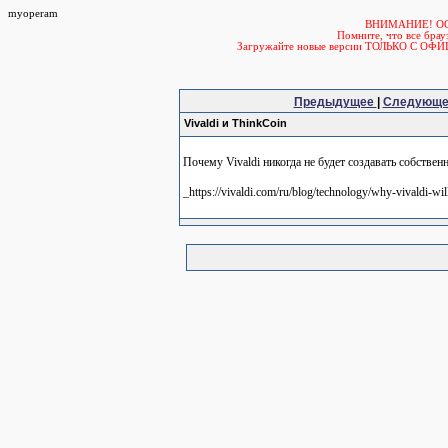
myoperam
ВНИМАНИЕ! О
Помните, что все б
Загружайте новые версии ТОЛЬКО С ОФ
Предыдущее
|
Следующ
Vivaldi и ThinkCoin
Почему Vivaldi никогда не будет создавать собстве
_https://vivaldi.com/ru/blog/technology/why-vivaldi-wil