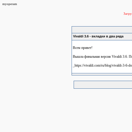
myoperam
Загр
Vivaldi 3.6 - вкладки в два ряда
Всем привет!
Вышла финальная версия Vivaldi 3.6. 
_https://vivaldi.com/ru/blog/vivaldi-3-6-do