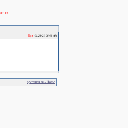
ЯЕТЕ!
Ilya
01/28/21 08:03 AM
operaman.ru - Home