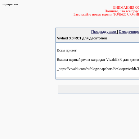
myoperam
ВНИМАНИЕ! О
Помните, что все б
Загружайте новые версии ТОЛЬКО С ОФ
Предыдущее
|
Следующ
Vivlaid 3.0 RC1 для десктопов
Всем привет!
Вышел первый релиз-кандидат Vivaldi 3.0 для дескт
_https://vivaldi.com/ru/blog/snapshots/desktop/vivaldi-