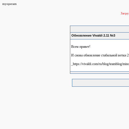
myoperam
Загр
Обновление Vivaldi 2.11 №3
Всем привет!
И снова обновление стабильной ветки 2
_https://vivaldi.com/ru/blog/teamblog/min