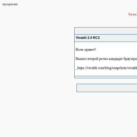
myoperam
Загр
Vivaldi 2.4 RC2
Всем привет!
Вышел второй релиз-кандидат браузера 
_https://vivaldi.com/blog/snapshots/vival