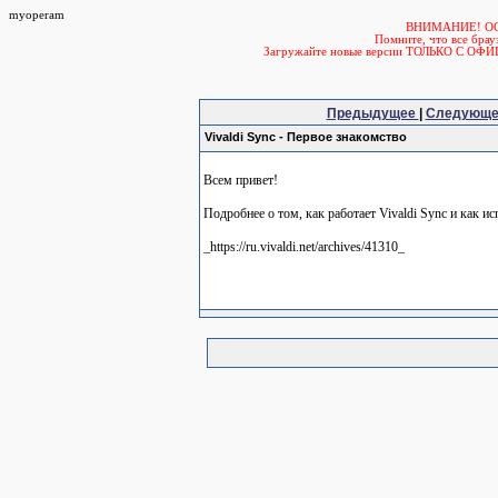
myoperam
ВНИМАНИЕ! О
Помните, что все б
Загружайте новые версии ТОЛЬКО С ОФ
Предыдущее
|
Следующ
Vivaldi Sync - Первое знакомство
Всем привет!
Подробнее о том, как работает Vivaldi Sync и как 
_https://ru.vivaldi.net/archives/41310_