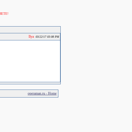
ЯЕТЕ!
Ilya
03/22/17 03:08 PM
operaman.ru - Home