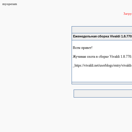
myoperam
Загр
Еженедельная сборка Vivaldi 1.8.770
Всем привет!
Жучиная охота в сборке Vivaldi 1.8.770
_https://vivaldi.net/userblogs/entry/vivald