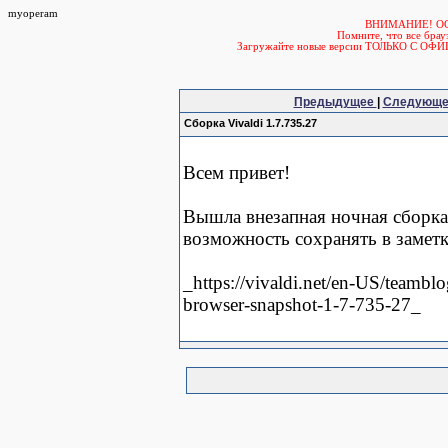
myoperam
ВНИМАНИЕ! О
Помните, что все б
Загружайте новые версии ТОЛЬКО С ОФ
Предыдущее
|
Следующ
Сборка Vivaldi 1.7.735.27
Всем привет!
Вышла внезапная ночная сборка 
возможность сохранять в заметк
_https://vivaldi.net/en-US/teamblo
browser-snapshot-1-7-735-27_