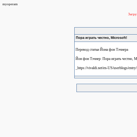
myoperam
Загр
Пора играть честно, Microsoft!
Перевод статьи Йона фон Тэчнера
Йон фон Тэчнер: Пора играть честно, Mi
_https://vivaldi.net/en-US/userblogs/entr