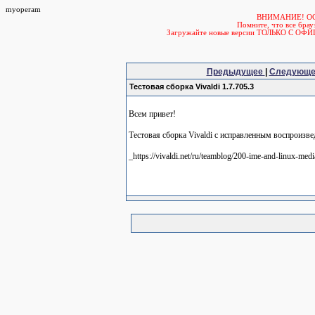
myoperam
ВНИМАНИЕ! О
Помните, что все б
Загружайте новые версии ТОЛЬКО С ОФ
Предыдущее
|
Следующ
Тестовая сборка Vivaldi 1.7.705.3
Всем привет!
Тестовая сборка Vivaldi с исправленным воспроиз
_https://vivaldi.net/ru/teamblog/200-ime-and-linux-med