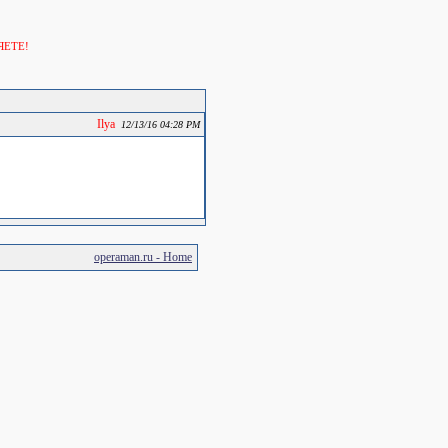
ЯЕТЕ!
Ilya
12/13/16 04:28 PM
operaman.ru - Home