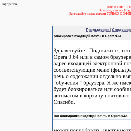
myoperam
ВНИМАНИЕ! О
Помните, что все б
Загружайте новые версии ТОЛЬКО С ОФ
Предыдущее
|
Следующ
блокировка входящей почты в Opera 9.64
Здравствуйте . Подскажите , ес
Opera 9.64 или в самом браузер
адрес входящей электронной по
соответствующие меню (фильтрац
речь о содержании отдельно взя
"обучения " браузера. Я же име
будет блокироваться или сообще
автоматом в корзину почтового 
Спасибо.
Re: блокировка входящей почты в Opera 9.64
может попробовать: инструменты