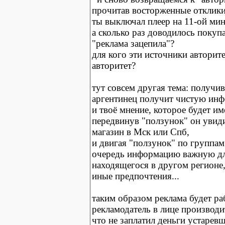
прочитав восторженные отклики
ты выключал плеер на 11-ой ми
а сколько раз доводилось покупа
"реклама зацепила"?
для кого эти источники авторит
авторитет?
тут совсем другая тема: получи
аргентинец получит чистую ин
и твоё мнение, которое будет име
передвинув "ползунок" он увиди
магазин в Мск или Спб,
и двигая "ползунок" по группам
очередь информацию важную дл
находящегося в другом регионе
иные предпочтения...
таким образом реклама будет ра
рекламодатель в лице производи
что не заплатил деньги устарев