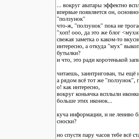
... вокруг аватары эффектно вс
впервые появляется он, основно
"ползунок"
что-ж, "ползунок" пока не трога
"хоп! ооо, да это же блог <мухи
свежая заметка о каком-то вкус
интересно, а откуда "мух" выко
бутылки?
и что, это ради коротенькой зап
читаешь, заинтригован, ты ещё 
а рядом всё тот же "ползунок", п
о! как интересно,
вокруг коньячка всплыли иконки
больше этих иконок...
куча информации, и не лениво б
сноски?
но спустя пару часов тебе всё ст