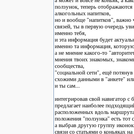
а может и вовсе не коньяк, а ка
ползунок, теперь отображаются
алкогольных напитков,
но и вообще "напитков", важно
связей, ты в первую очередь 
именно тебя,
и эта информация будет актуаль
именно та информация, которую 
а не мнение какого-то "авторит
мнения твоих знакомых, знаком
сообщества,
"социальной сети", ещё потяну
схожими данными в "анкете" ил
и ты сам...
интегрировав свой навигатор с 
предлагает наиболее подходящи
расположенных вдоль маршрута 
положения "ползунка" есть тот с
а выбрав другую группу иконок
связи со статьями о коньяках на