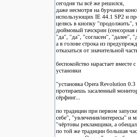
сегодня ты всё же решился,
даже несмотря на бурчание конс
использующих IE 44.1 SP2 и пр
целясь в кнопку "продолжить", 
дюймовый тачскрин (сенсорная п
"да", "да", "согласен", "далее", "д
а в голове строка из предупреж
отказаться от значительной части 
беспокойство нарастает вместе
установки
"установка Opera Revolution 0.3 
протираешь засаленный монитор
сёрфинг...
по традиции при первом запуске
себе", "увлечения/интересы" и м
"чёртовы рекламщики, а обещал
по той же традиции большая час