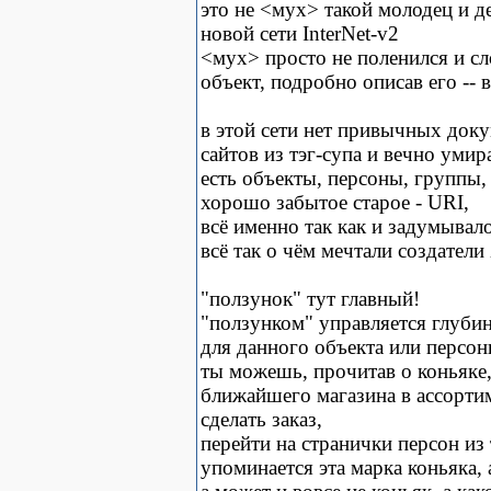
это не <мух> такой молодец и де
новой сети InterNet-v2
<мух> просто не поленился и сло
объект, подробно описав его -- 
в этой сети нет привычных доку
сайтов из тэг-супа и вечно ум
есть объекты, персоны, группы, 
хорошо забытое старое - URI,
всё именно так как и задумывало
всё так о чём мечтали создатели
"ползунок" тут главный!
"ползунком" управляется глуби
для данного объекта или персон
ты можешь, прочитав о коньяке,
ближайшего магазина в ассортим
сделать заказ,
перейти на странички персон из 
упоминается эта марка коньяка, 