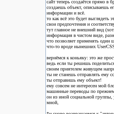
сайт теперь создаётся прямо в б
создаешь объект, описываешь 
информации и всё.
то как всё это будет выглядеть э
свои предпочтения и соответст
тут главное не внешний вид (хот
информация в чистом виде, разн
что позволяет применять один ш
что-то вроде нынешних UserCSS
вернёмся к коньяку: это же прос
ведь если ты решишь поделитьс
своим приятелем живущем напр
ты не станешь отправлять ему с
ты отправишь ему объект!
ему совсем не интересен мой блог
машинные переводы по прежнем
он из иной социальной группы, 
мной,
*и сново возвращаемся к "автор