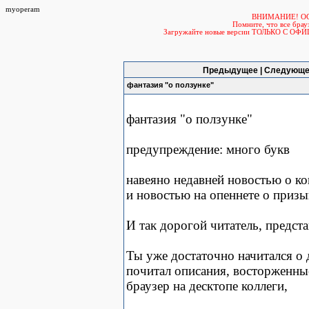
myoperam
ВНИМАНИЕ! О
Помните, что все б
Загружайте новые версии ТОЛЬКО С ОФ
Предыдущее | Следующе
фантазия "о ползунке"
фантазия "о ползунке"
предупреждение: много букв
навеяно недавней новостью о ко
и новостью на опеннете о призы
И так дорогой читатель, представ
Ты уже достаточно начитался о 
почитал описания, восторженные
браузер на десктопе коллеги,