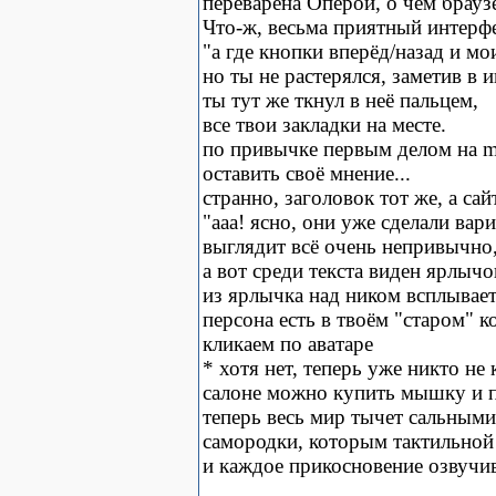
переварена Оперой, о чём брау
Что-ж, весьма приятный интерф
"а где кнопки вперёд/назад и 
но ты не растерялся, заметив в
ты тут же ткнул в неё пальцем,
все твои закладки на месте.
по привычке первым делом на my
оставить своё мнение...
странно, заголовок тот же, а са
"ааа! ясно, они уже сделали вари
выглядит всё очень непривычно
а вот среди текста виден ярлыч
из ярлычка над ником всплывает
персона есть в твоём "старом" к
кликаем по аватаре
* хотя нет, теперь уже никто не 
салоне можно купить мышку и п
теперь весь мир тычет сальными
самородки, которым тактильной
и каждое прикосновение озвучи