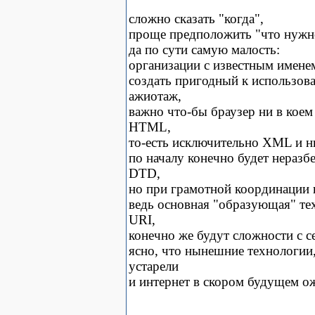
сложно сказать "когда",
проще предположить "что нужн
да по сути самую малость:
организации с известным именем
создать пригодный к использов
ажиотаж,
важно что-бы браузер ни в коем
HTML,
то-есть исключительно XML и ни
по началу конечно будет нераз
DTD,
но при грамотной координации в
ведь основная "образующая" те
URI,
конечно же будут сложности с с
ясно, что нынешние технологии
устарели
и интернет в скором будущем ож