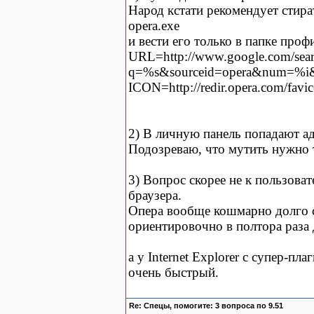
Народ кстати рекомендует стират
opera.exe
и вести его только в папке проф
URL=http://www.google.com/sea
q=%s&sourceid=opera&num=%i&i
ICON=http://redir.opera.com/favic
2) В личную панель попадают адр
Подозреваю, что мутить нужно 
3) Вопрос скорее не к пользоват
браузера.
Опера вообще кошмарно долго с
ориентировочно в полтора раза д
а у Internet Explorer c супер-п
очень быстрый.
Re: Спецы, помогите: 3 вопроса по 9.51