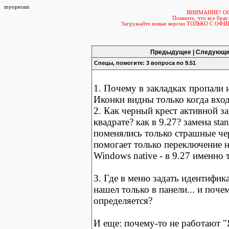
myoperam
ВНИМАНИЕ! О
Помните, что все б
Загружайте новые версии ТОЛЬКО С ОФ
Предыдущее | Следующе
Спецы, помогите: 3 вопроса по 9.51
1. Почему в закладках пропали и
Иконки видны только когда вхо
2. Как черный крест активной з
квадрате? как в 9.27? замена sta
поменялись только страшные чер
помогает только переключение на
Windows native - в 9.27 именно т
3. Где в меню задать идентифика
нашел только в панели... и поче
определяется?
И еще: почему-то не работают "Я