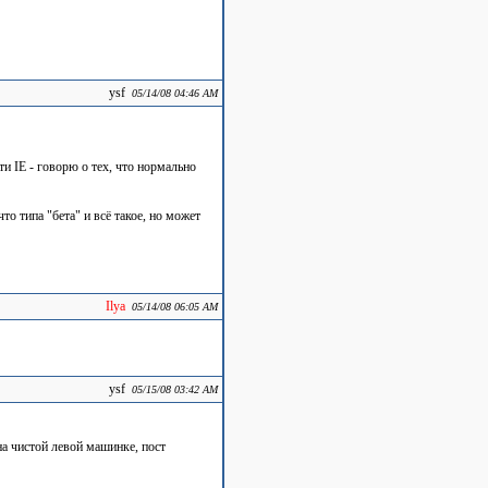
ysf
05/14/08 04:46 AM
и IE - говорю о тех, что нормально
о типа "бета" и всё такое, но может
Ilya
05/14/08 06:05 AM
ysf
05/15/08 03:42 AM
а чистой левой машинке, пост