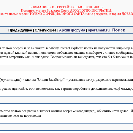
ВНИМАНИЕ! ОСТЕРЕГАЙТЕСЬ МОШЕННИКОВ!
Помните, что все браузеры Opera АБСОЛЮТНО БЕСПЛАТНЫ.
ужайте новые версии ТОЛЬКО С ОФИЦИАЛЬНОГО САЙТА или с ресурсов, которым ДОВЕР
Поиск
Предыдущее | Следующее |
Архив форума
|
operaman.ru
|
только оперой и не включать в работу internet explorer. но так не получается например вз
атии правой кнопкой на ник, появляется небольшое окошко с выбором : личное сообщение, 
тся сохранить как ..и так далее. Вопрос можно ли так сделать, так что бы было как в inter
 (мультимедиа) > кнопка "Опции JavaScript" > установить галку, разрешить перехватыва
т реализации сайта, если не поможет, как вариант поробовать дополнительно ещё маскиро
омогло только все равно вылезает окошко оперы --назад вперед , обновить и так далее .
ольше не чего не поделаешь?