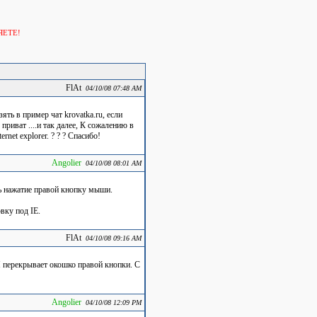
ЯЕТЕ!
FlAt
04/10/08 07:48 AM
ять в пример чат krovatka.ru, если
приват ....и так далее, К сожалению в
net explorer. ? ? ? Спасибо!
Angolier
04/10/08 08:01 AM
ть нажатие правой кнопку мыши.
вку под IE.
FlAt
04/10/08 09:16 AM
 И перекрывает окошко правой кнопки. С
Angolier
04/10/08 12:09 PM