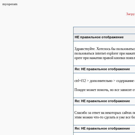
myoperam
Загр
НЕ правильное отображение
Здравствуйте. Хотелось бы пользоваться 
пользоваться internet explorer при наж
opere при нажатии правой кнопки появляе
Re: НЕ правильное отображение
ctrl+f12 > дополнительно > содержание
Поидее может помочь, но все зависит о
Re: НЕ правильное отображение
Спасибо за ответ на некоторых сайтах п
этим можно что-то сделать и уже все б
Re: НЕ правильное отображение