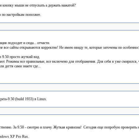
и кнопку мыши не отпускать а держать нажатой?
ю по настройкам попозжее.
ация подходит и сюда... отчасти.
 не все сайты открываются корректно! Не имею ввиду те, которые заточены по особенност
 в 9.50 просто жуткий вид.
ют. Режимы все правильные, все включено для отображения. Для себя я уже смирился, чт
ля дегтя сами знаете где...
era-9.50 (build 1933) в Linux.
ественно. За 9.50 - смотрю и плачу. Жуткая кривизна!
Сегодня еще попробую проверить н
ndows XP Pro Rus.