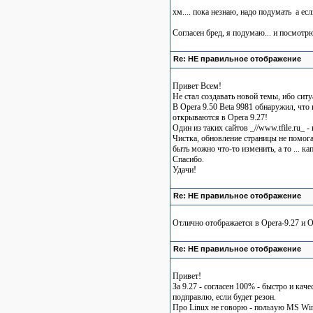
хм.... пока незнаю, надо подумать
а есл
Согласен бред, я подумаю... и посмотр
Re: НЕ правильное отображение
Привет Всем!
Не стал создавать новой темы, ибо ситу
В Opera 9.50 Beta 9981 обнаружил, что
открываются в Opera 9.27!
Один из таких сайтов _//www.tfile.ru_ -
Чистка, обновление страницы не помога
быть можно что-то изменить, а то ... кап
Спасибо.
Удачи!
Re: НЕ правильное отображение
Отлично отображается в Opera-9.27 и Op
Re: НЕ правильное отображение
Привет!
За 9.27 - согласен 100% - быстро и кач
подправлю, если будет резон.
Про Linux не говорю - пользую MS Wi