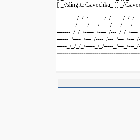
[ _//sling.to/Lavochka_ ][ _//Lavo
--------------------------------------------
---------_/_/_/-------_/_/-----_/_/_/---
--------_/----_/---_/----_/---_/---_/---_
-------_/_/_/-----_/----_/---_/_/_/----_
------_/----_/---_/----_/---_/---_/---_/-
-----_/_/_/_/-----_/_/-----_/---_/---_/
--------------------------------------------