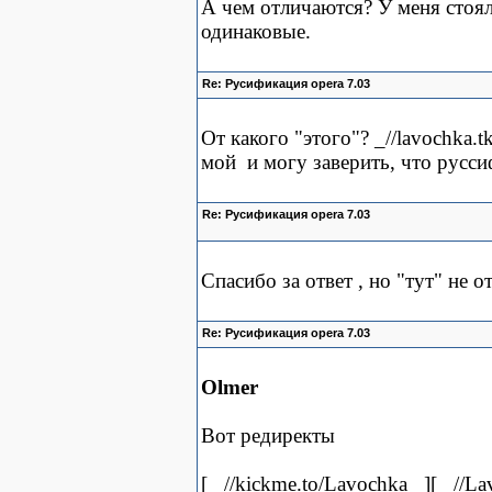
А чем отличаются? У меня стояли
одинаковые.
Re: Русификация opera 7.03
От какого "этого"? _//lavochka.t
мой
и могу заверить, что русс
Re: Русификация opera 7.03
Спасибо за ответ , но "тут" не о
Re: Русификация opera 7.03
Olmer
Вот редиректы
[ _//kickme.to/Lavochka_ ][ _//La