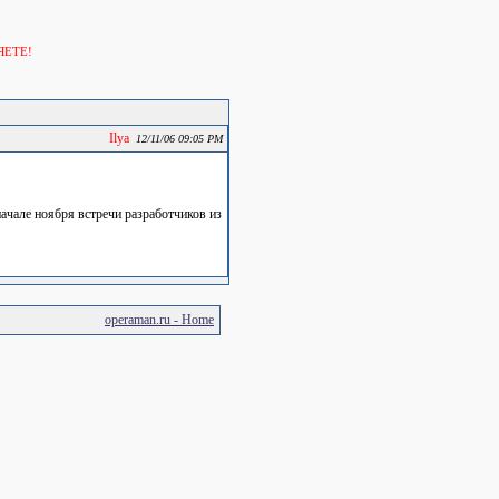
ЯЕТЕ!
Ilya
12/11/06 09:05 PM
ачале ноября встречи разработчиков из
operaman.ru - Home