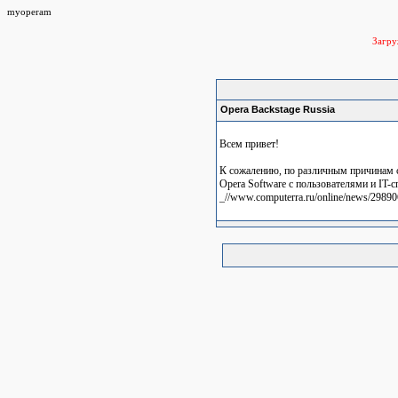
myoperam
Загр
Opera Backstage Russia
Всем привет!
К сожалению, по различным причинам с
Opera Software с пользователями и IT-с
_//www.computerra.ru/online/news/29890