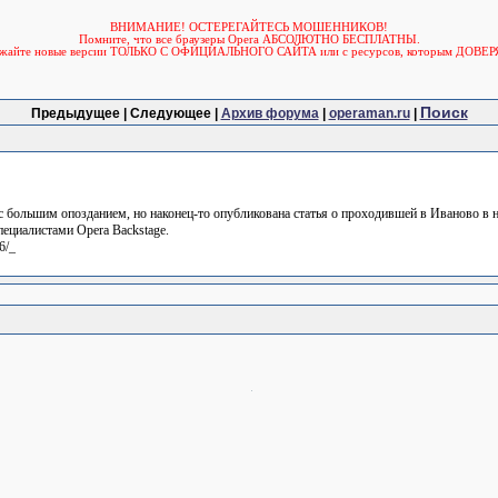
ВНИМАНИЕ! ОСТЕРЕГАЙТЕСЬ МОШЕННИКОВ!
Помните, что все браузеры Opera АБСОЛЮТНО БЕСПЛАТНЫ.
ужайте новые версии ТОЛЬКО С ОФИЦИАЛЬНОГО САЙТА или с ресурсов, которым ДОВЕР
Поиск
Предыдущее | Следующее |
Архив форума
|
operaman.ru
|
 большим опозданием, но наконец-то опубликована статья о проходившей в Иваново в н
пециалистами Opera Backstage.
6/_