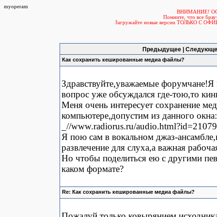
myoperam
ВНИМАНИЕ! О
Помните, что все б
Загружайте новые версии ТОЛЬКО С ОФ
Предыдущее | Следующе
Как сохранить кешированные медиа файлы?
Здравствуйте,уважаемые форумчане!Я 
вопрос уже обсуждался где-тою,то кин
Меня очень интересует сохранение мед
компьютере,допустим из данного окна:
_//www.radiorus.ru/audio.html?id=21
Я пою сам в вокальном джаз-ансамбле,
развлечение для слуха,а важная рабоч
Но чтобы поделиться ею с другими певц
каком формате?
Re: Как сохранить кешированные медиа файлы?
Пожалуй только ковырянием исходника