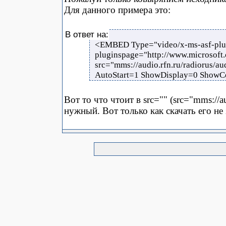
Для данного примера это:
В ответ на:
<EMBED Type="video/x-ms-asf-plu
pluginspage="http://www.microsoft
src="mms://audio.rfn.ru/radiorus/
AutoStart=1 ShowDisplay=0 Show
Вот то что чтоит в src="" (src="mms://au
нужный. Вот только как скачать его не