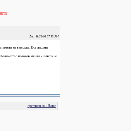
ЯЕТЕ!
Zar
11/22/06 07:33 AM
а памяти не высокая. Все лишние
 Количество потоков менял - ничего не
operaman.ru - Home