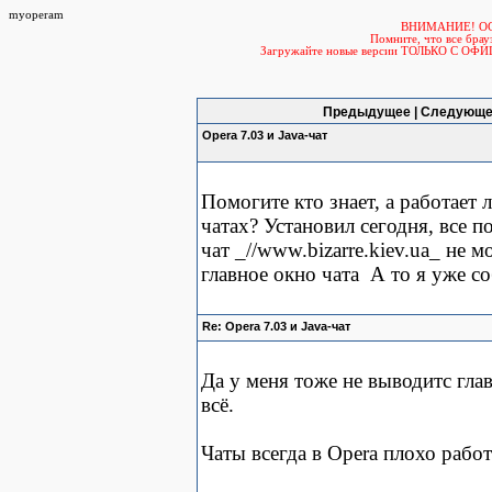
myoperam
ВНИМАНИЕ! О
Помните, что все б
Загружайте новые версии ТОЛЬКО С ОФ
Предыдущее | Следующе
Opera 7.03 и Java-чат
Помогите кто знает, а работает
чатах? Установил сегодня, все п
чат _//www.bizarre.kiev.ua_ не 
главное окно чата
А то я уже с
Re: Opera 7.03 и Java-чат
Да у меня тоже не выводитс гла
всё.
Чаты всегда в Opera плохо работ