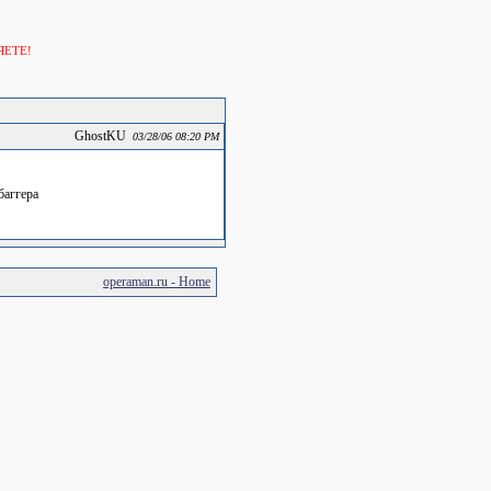
ЯЕТЕ!
GhostKU
03/28/06 08:20 PM
баггера
operaman.ru - Home