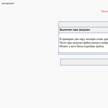
myoperam
Загр
Вылетает при загрузке
В принципе уже пару месяцев юзаю девя
Часто при загрузке файла (когда я выб
Может у кого была подобная трабла.