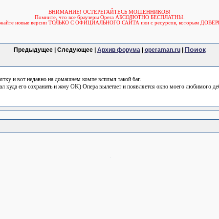
ВНИМАНИЕ! ОСТЕРЕГАЙТЕСЬ МОШЕННИКОВ!
Помните, что все браузеры Opera АБСОЛЮТНО БЕСПЛАТНЫ.
ужайте новые версии ТОЛЬКО С ОФИЦИАЛЬНОГО САЙТА или с ресурсов, которым ДОВЕР
Поиск
Предыдущее | Следующее |
Архив форума
|
operaman.ru
|
тку и вот недавно на домашнем компе всплыл такой баг.
рал куда его сохранить и жму OK) Опера вылетает и появляется окно моего любимого де