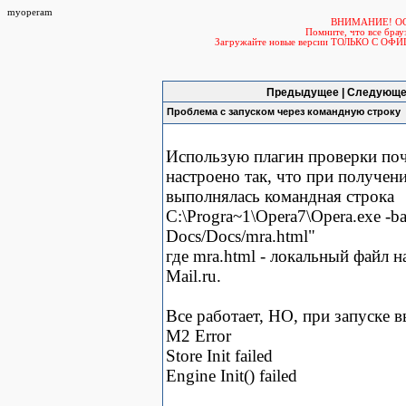
myoperam
ВНИМАНИЕ! О
Помните, что все б
Загружайте новые версии ТОЛЬКО С ОФ
Предыдущее | Следующе
Проблема с запуском через командную строку
Использую плагин проверки по
настроено так, что при получен
выполнялась командная строка
C:\Progra~1\Opera7\Opera.exe -ba
Docs/Docs/mra.html"
где mra.html - локальный файл 
Mail.ru.
Все работает, НО, при запуске 
M2 Error
Store Init failed
Engine Init() failed