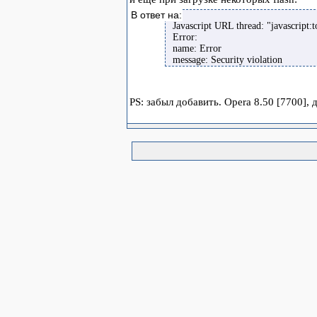
В ответ на:
Javascript URL thread: "javascript
Error:
name: Error
message: Security violation
PS: забыл добавить. Opera 8.50 [7700], 