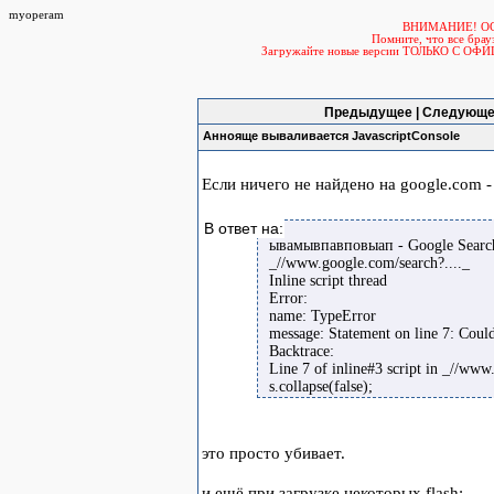
myoperam
ВНИМАНИЕ! О
Помните, что все б
Загружайте новые версии ТОЛЬКО С ОФ
Предыдущее | Следующе
Аннояще вываливается JavascriptConsole
Если ничего не найдено на google.com -
В ответ на:
ывамывпавповыап - Google Searc
_//www.google.com/search?...._
Inline script thread
Error:
name: TypeError
message: Statement on line 7: Could
Backtrace:
Line 7 of inline#3 script in _//www
s.collapse(false);
это просто убивает.
и ещё при загрузке некоторых flash: