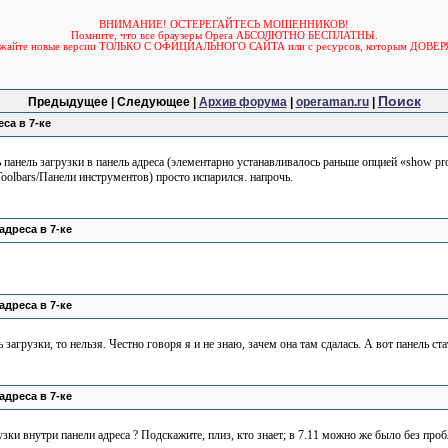
ВНИМАНИЕ! ОСТЕРЕГАЙТЕСЬ МОШЕННИКОВ!
Помните, что все браузеры Opera АБСОЛЮТНО БЕСПЛАТНЫ.
ужайте новые версии ТОЛЬКО С ОФИЦИАЛЬНОГО САЙТА или с ресурсов, которым ДОВЕР
Поиск
Предыдущее | Следующее |
Архив форума
|
operaman.ru
|
са в 7-ке
 панель загрузки в панель адреса (элементарно устанавливалось раньше опцией «show prog
(Toolbars/Панели инструментов) просто испарился. напрочь.
адреса в 7-ке
адреса в 7-ке
загрузки, то нельзя. Честно говоря я и не знаю, зачем она там сдалась. А вот панель ст
адреса в 7-ке
узки внутри панели адреса ? Подскажите, плиз, кто знает; в 7.11 можно же было без проб