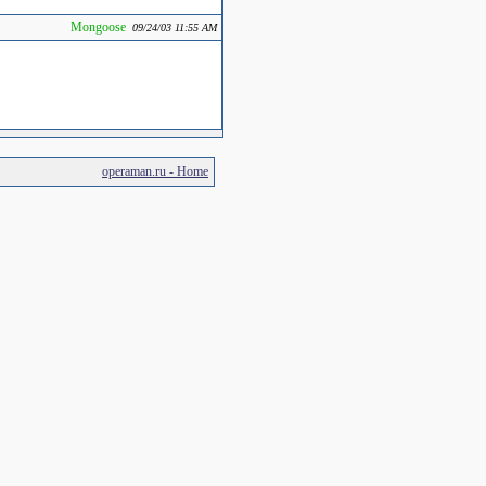
Mongoose
09/24/03 11:55 AM
operaman.ru - Home