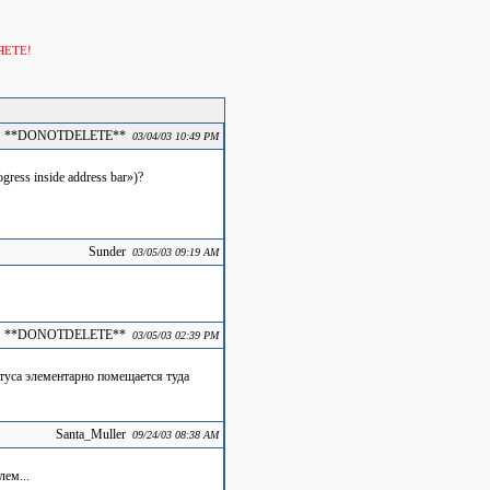
ЯЕТЕ!
**DONOTDELETE**
03/04/03 10:49 PM
ress inside address bar»)?
Sunder
03/05/03 09:19 AM
**DONOTDELETE**
03/05/03 02:39 PM
атуса элементарно помещается туда
Santa_Muller
09/24/03 08:38 AM
лем...