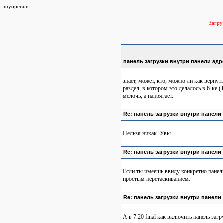
myoperam
Загр
панель загрузки внутри панели адре
знает, может, кто, можно ли как вернуть
раздел, в котором это делалось в 6-ке 
мелочь, а напрягает.
Re: панель загрузки внутри панели 
Нельзя никак. Увы
Re: панель загрузки внутри панели 
Если ты имеешь ввиду конкретно панель 
простым перетаскиванием.
Re: панель загрузки внутри панели 
А в 7.20 final как включить панель загр