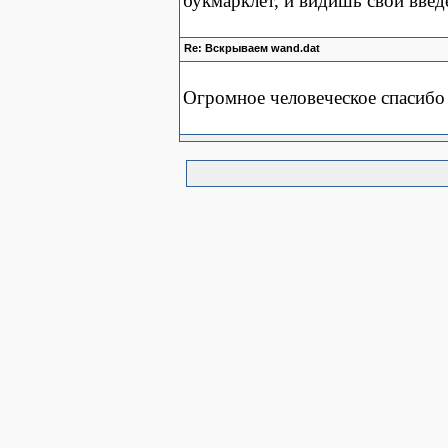
букмарклет, и видишь свой введ
Re: Вскрываем wand.dat
Огромное человеческое спаси