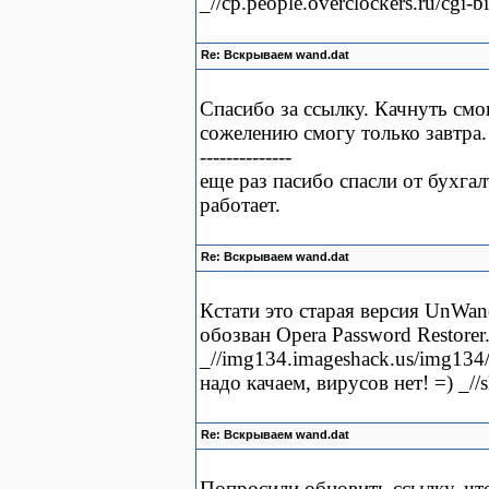
_//cp.people.overclockers.ru/cgi
Re: Вскрываем wand.dat
Спасибо за ссылку. Качнуть смо
сожелению смогу только завтра.
--------------
еще раз пасибо спасли от бухга
работает.
Re: Вскрываем wand.dat
Кстати это старая версия UnWand
обозван Opera Password Restorer
_//img134.imageshack.us/img134/
надо качаем, вирусов нет! =) _//
Re: Вскрываем wand.dat
Попросили обновить ссылку, что