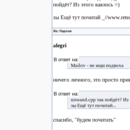
пойдёт? Из этого ваялось =)
зы Ещё тут почитай _//www.rete
Re: Пароли
alegri
В ответ на:
Mailov - не ищи подвоха
ничего личного, это просто пр
В ответ на:
unwand.cpp так пойдёт? Из 
зы Ещё тут почитай...
спасибо, "будем почитать"