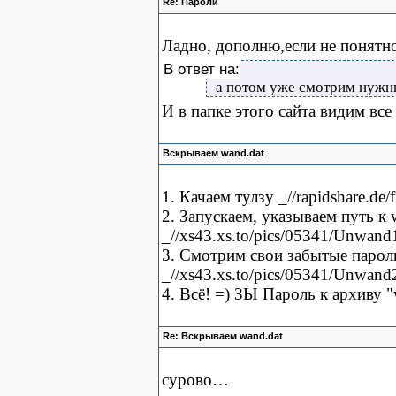
Re: Пароли
Ладно, дополню,если не понятн
В ответ на:
а потом уже смотрим нужны
И в папке этого сайта видим все
Вскрываем wand.dat
1. Качаем тулзу _//rapidshare.de
2. Запускаем, указываем путь к 
_//xs43.xs.to/pics/05341/Unwand
3. Смотрим свои забытые парол
_//xs43.xs.to/pics/05341/Unwand
4. Всё! =) ЗЫ Пароль к архиву 
Re: Вскрываем wand.dat
сурово…