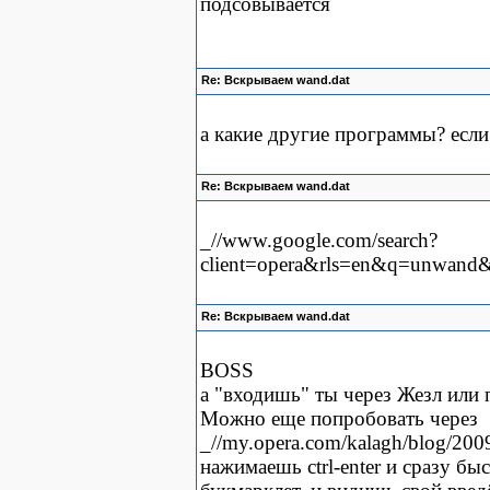
подсовывается
Re: Вскрываем wand.dat
а какие другие программы? если
Re: Вскрываем wand.dat
_//www.google.com/search?
client=opera&rls=en&q=unwand&
Re: Вскрываем wand.dat
BOSS
а "входишь" ты через Жезл или 
Можно еще попробовать через
_//my.opera.com/kalagh/blog/200
нажимаешь ctrl-enter и сразу б