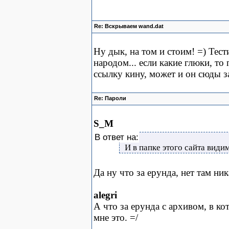
Re: Вскрываем wand.dat
Ну дык, на том и стоим! =) Тест
народом... если какие глюки, то
ссылку кину, может и он сюды за
Re: Пароли
S_M
В ответ на:
И в папке этого сайта види
Да ну что за ерунда, нет там ни
alegri
А что за ерунда с архивом, в к
мне это. =/