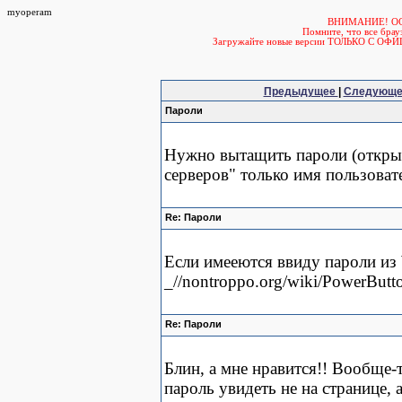
myoperam
ВНИМАНИЕ! О
Помните, что все б
Загружайте новые версии ТОЛЬКО С ОФ
Предыдущее
|
Следующ
Пароли
Нужно вытащить пароли (откры
серверов" только имя пользоват
Re: Пароли
Если имееются ввиду пароли из 
_//nontroppo.org/wiki/PowerButt
Re: Пароли
Блин, а мне нравится!! Вообще-
пароль увидеть не на странице, а