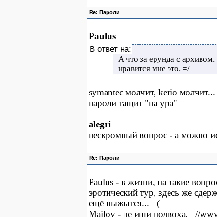
Re: Пароли
Paulus
В ответ на:
А что за ерунда с архивом,
нравится мне это. =/
symantec молчит, kerio молчит...
пароли тащит "на ура"
alegri
нескромный вопрос - а можно и
Re: Пароли
Paulus - в жизни, на такие воп
эротический тур, здесь же сдерж
ещё пыжытся... =(
Mailov - не ищи подвоха, _//www