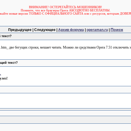
ВНИМАНИЕ! ОСТЕРЕГАЙТЕСЬ МОШЕННИКОВ!
Помните, что все браузеры Opera АБСОЛЮТНО БЕСПЛАТНЫ.
ужайте новые версии ТОЛЬКО С ОФИЦИАЛЬНОГО САЙТА или с ресурсов, которым ДОВЕР
Поиск
Предыдущее | Следующее |
Архив форума
|
operaman.ru
|
 текст?
et1.htm_ две бегущих строки, мешает читать. Можно ли средствами Opera 7.51 отключить
ущий текст?
ь
.
улез!