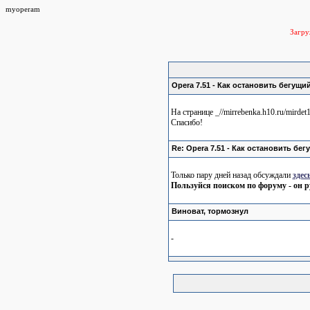
myoperam
Загр
Opera 7.51 - Как остановить бегущий
На странице _//mirrebenka.h10.ru/mird
Спасибо!
Re: Opera 7.51 - Как остановить бег
Только пару дней назад обсуждали
здес
Пользуйся поиском по форуму - он р
Виноват, тормознул
-