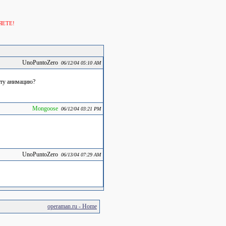
ЯЕТЕ!
UnoPuntoZero
06/12/04 05:10 AM
 эту анимацию?
Mongoose
06/12/04 03:21 PM
UnoPuntoZero
06/13/04 07:29 AM
operaman.ru - Home