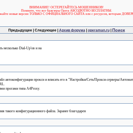
ВНИМАНИЕ! ОСТЕРЕГАЙТЕСЬ МОШЕННИКОВ!
Помните, что все браузеры Opera АБСОЛЮТНО БЕСПЛАТНЫ.
ужайте новые версии ТОЛЬКО С ОФИЦИАЛЬНОГО САЙТА или с ресурсов, которым ДОВЕР
Поиск
Предыдущее | Следующее |
Архив форума
|
operaman.ru
|
ь несколько Dial-Up'ов и на
айл автоконфигурации прокси и вписать его в "Настройки/Сеть/Прокси-серверы/Автомат
RL.
ими прогами типа A4Proxy.
ия такого конфигурационного файла. Заранее благодарен