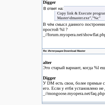
Digger
В ответ на:
Copy link & Execute progra
Master\dmaster.exe","%c"
В чём смысл данного построени
простой %l ?
_//forum.myopera.net/showflat.
Re: Интеграция Download Master
alter
Это старый вариант, когда %l ещ
Digger
У DM есть свои, более прямые 
его. Если у етбя установлено не
_//mongoose.myopera.net/faq.ph