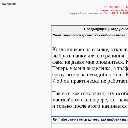
myoperam
ВНИМАНИЕ! О
Помните, что все б
Загружайте новые версии ТОЛЬКО С ОФ
Предыдущее | Следующе
Файл скачивается до того, как выбрана папка
Когда кликаю на ссылку, открыв
выбрать папку для сохраниния. 
файл не давая мне опомниться. 
Теперь у меня выделёнка, а тра
сразу потёр за ненадобностью. Е
7.50 он практически не работает
Так вот, как отключить эту осо
мастдайном експлорере, т.е. на
и только после этого начинается 
Re: Файл скачивается до того, как выбрана пап