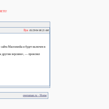
ЯЕТЕ!
Ilya
05/29/04 08:25 AM
с сайта Macromedia и будет включен в
им другим версиям», — прояснил
operaman.ru - Home