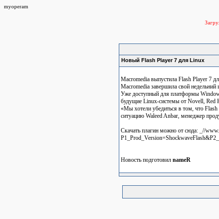
myoperam
Загр
Новый Flash Player 7 для Linux
Macromedia выпустила Flash Player 7 дл
Macromedia завершила свой недельний 
Уже доступный для платформы Windows и
будущие Linux-системы от Novell, Red H
«Мы хотели убедиться в том, что Flas
ситуацию Waleed Anbar, менеджер прод
Скачать плагин можно от сюда: _//www
P1_Prod_Version=ShockwaveFlash&P2_
Новость подготовил
nameR