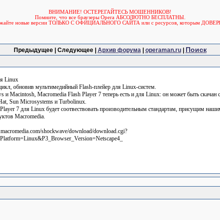
ВНИМАНИЕ! ОСТЕРЕГАЙТЕСЬ МОШЕННИКОВ!
Помните, что все браузеры Opera АБСОЛЮТНО БЕСПЛАТНЫ.
ужайте новые версии ТОЛЬКО С ОФИЦИАЛЬНОГО САЙТА или с ресурсов, которым ДОВЕР
Поиск
Предыдущее | Следующее |
Архив форума
|
operaman.ru
|
я Linux
цикл, обновив мультимедийный Flash-плейер для Linux-систем.
 Macintosh, Macromedia Flash Player 7 теперь есть и для Linux: он может быть скачан 
at, Sun Microsystems и Turbolinux.
h Player 7 для Linux будет соотвествовать производительным стандартам, присущим наш
уктов Macromedia.
.macromedia.com/shockwave/download/download.cgi?
Platform=Linux&P3_Browser_Version=Netscape4_