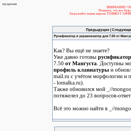
myoperam
ВНИМАНИЕ! О
Помните, что все б
Загружайте новые версии ТОЛЬКО С ОФ
Предыдущее | Следующе
Русификатор и украинизатор для 7.50 от Мангу
Как? Вы ещё не знаете?
Уже давно готовы
русификато
7.50
от Мангуста
. Доступны м
профиль клавиатуры
и обнов
mail.ru с учётом морфологии и 
- lomalka.ru).
Также обновился мой _//mongoos
потяжелел до 23 вопросов-ответ
Всё это можно найти в _//mongoo