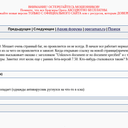
ВНИМАНИЕ! ОСТЕРЕГАЙТЕСЬ МОШЕННИКОВ!
Помните, что все браузеры Opera АБСОЛЮТНО БЕСПЛАТНЫ.
ужайте новые версии ТОЛЬКО С ОФИЦИАЛЬНОГО САЙТА или с ресурсов, которым ДОВЕР
Поиск
Предыдущее | Следующее |
Архив форума
|
operaman.ru
|
 Мешает очень странный баг, но проявляется он не всегда. В начале все работает нормал
л из-за чего он проявляется и зависит. Когда открываю ссылку на новой странице(приче
оянно выскакивает окошко с заголовком "Unknown document or no document specified" и с
ры. Заметил этот косяк еще с ранних бета-версий 7.50. Кто-нибудь сталкивался таким? М
e)
попадает (однажды антивирусник ругнулся на что-то в кэш)