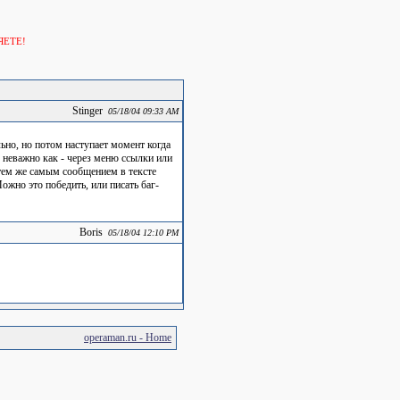
ЯЕТЕ!
Stinger
05/18/04 09:33 AM
ьно, но потом наступает момент когда
м неважно как - через меню ссылки или
 тем же самым сообщением в тексте
ожно это победить, или писать баг-
Boris
05/18/04 12:10 PM
operaman.ru - Home