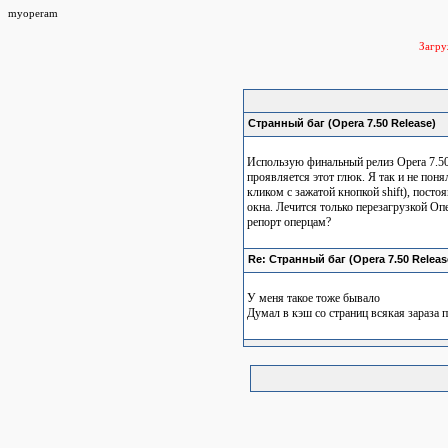
myoperam
Загр
Странный баг (Opera 7.50 Release)
Использую финальный релиз Opera 7.50.
проявляется этот глюк. Я так и не поня
кликом с зажатой кнопкой shift), пост
окна. Лечится только перезагрузкой Опе
репорт оперцам?
Re: Странный баг (Opera 7.50 Releas
У меня такое тоже бывало
Думал в кэш со страниц всякая зараза 